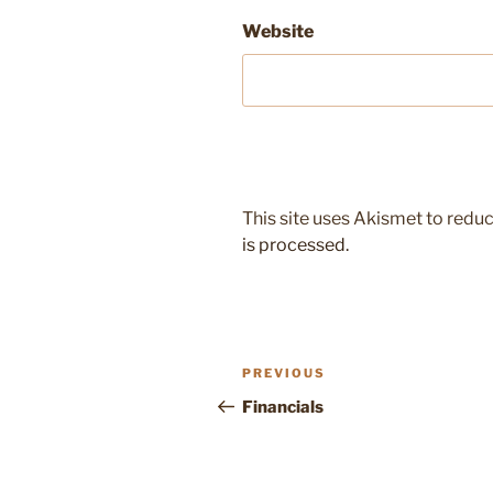
Website
This site uses Akismet to red
is processed.
Post
Previous
PREVIOUS
navigation
Post
Financials