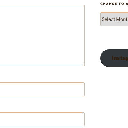
CHANGE TO 
Change
to
Archives
Insta