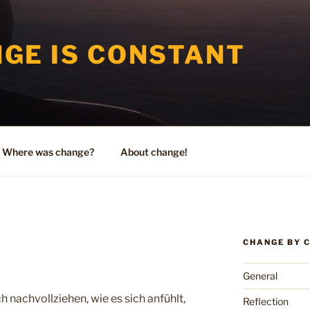
GE IS CONSTANT
Where was change?
About change!
CHANGE BY 
General
h nachvollziehen, wie es sich anfühlt,
Reflection