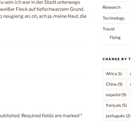
u sein: ich war in der Stadt unterwegs
Research
ellweißer Fleck auf tiefschwarzem Grund.
neugierig an, oh, ach ja, meine Haut, die
Technology
Travel
Flying
CHANGE BY 
Africa
(1)
China
(9)
español
(9)
français
(5)
published.
Required fields are marked
*
português
(2)