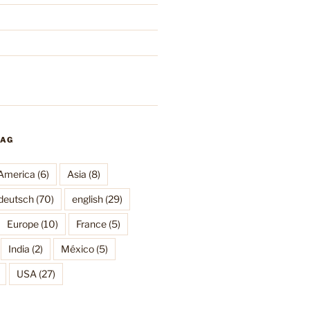
TAG
America
(6)
Asia
(8)
deutsch
(70)
english
(29)
Europe
(10)
France
(5)
India
(2)
México
(5)
USA
(27)