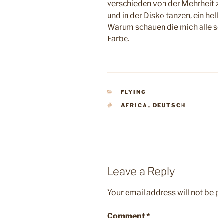
verschieden von der Mehrheit z
und in der Disko tanzen, ein h
Warum schauen die mich alle so 
Farbe.
CATEGORIES
FLYING
TAGS
AFRICA
,
DEUTSCH
Leave a Reply
Your email address will not be 
Comment
*