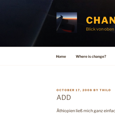
Skip
to
content
CHAN
Blick von oben
Home
Where is change?
POSTED
OCTOBER 17, 2008
BY
THILO
ON
ADD
Äthiopien ließ mich ganz einfac