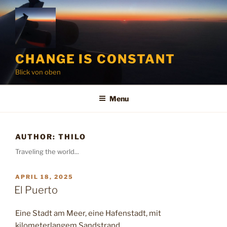
Skip
to
content
CHANGE IS CONSTANT
Blick von oben
Menu
AUTHOR:
THILO
Traveling the world...
POSTED
APRIL 18, 2025
ON
El Puerto
Eine Stadt am Meer, eine Hafenstadt, mit
kilometerlangem Sandstrand.