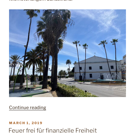
“El
Continue reading
Puerto”
POSTED
MARCH 1, 2019
ON
Feuer frei für finanzielle Freiheit