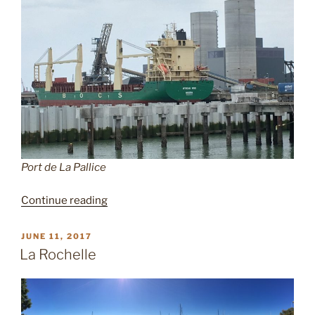
Port de La Pallice
“Port
Continue reading
Atlantique”
POSTED
JUNE 11, 2017
ON
La Rochelle