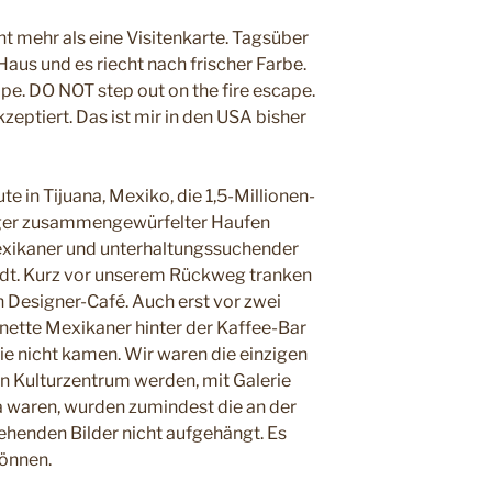
cht mehr als eine Visitenkarte. Tagsüber
aus und es riecht nach frischer Farbe.
ape. DO NOT step out on the fire escape.
zeptiert. Das ist mir in den USA bisher
e in Tijuana, Mexiko, die 1,5-Millionen-
siger zusammengewürfelter Haufen
xikaner und unterhaltungssuchender
adt. Kurz vor unserem Rückweg tranken
n Designer-Café. Auch erst vor zwei
nette Mexikaner hinter der Kaffee-Bar
ie nicht kamen. Wir waren die einzigen
ein Kulturzentrum werden, mit Galerie
 waren, wurden zumindest die an der
henden Bilder nicht aufgehängt. Es
önnen.