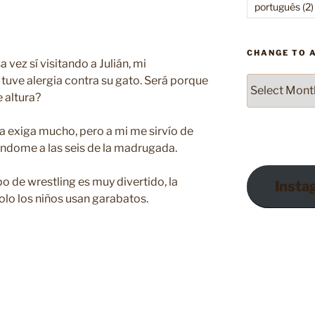
português
(2)
CHANGE TO 
vez sí visitando a Julián, mi
uve alergia contra su gato. Será porque
Change
to
 altura?
Archives
a exiga mucho, pero a mi me sirvío de
andome a las seis de la madrugada.
po de wrestling es muy divertido, la
Insta
olo los niños usan garabatos.