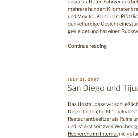
ausgestatteten Fahrzeuges befin
mehrere hundert Kilometer br
und Mexiko. Kein Licht. Plötzlic
dunkelfarbige Gesicht eines ju
gekleidet und hat einen Rucksa
“Grenzerfahr
Continue reading
POSTED
JULY 21, 2007
ON
San Diego und Tiju
Das Hostal, dass wir schließli
Diego finden, heißt “Lucky D’s”.
Restaurantbesitzer als Ruine 
und ist erst seit zwei Wochen g
Recherche im Internet
nie gefu