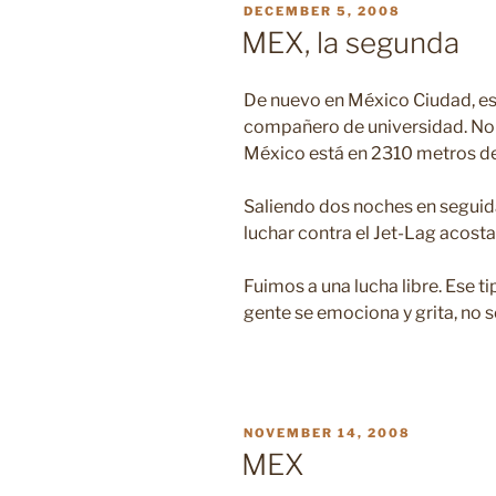
POSTED
DECEMBER 5, 2008
ON
MEX, la segunda
De nuevo en México Ciudad, esa 
compañero de universidad. No t
México está en 2310 metros de
Saliendo dos noches en seguid
luchar contra el Jet-Lag acost
Fuimos a una lucha libre. Ese ti
gente se emociona y grita, no s
POSTED
NOVEMBER 14, 2008
ON
MEX