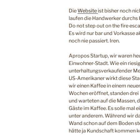
Die
Website
ist bisher noch ni
laufen die Handwerker durchs H
Do not step out on the fire esc
Es wird nur bar und Vorkasse ak
noch nie passiert. Iren.
Apropos Startup, wir waren heut
Einwohner-Stadt. Wie ein rie
unterhaltungsverkaufender Me
US-Amerikaner wirkt diese St
wir einen Kaffee in einem neue
Wochen eröffnet, standen drei 
und warteten auf die Massen, d
Gäste im Kaffee. Es solle mal 
unter anderem. Während wir da
Wand schon auf dem Boden ste
hätte ja Kundschaft kommen k