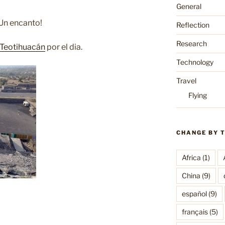
General
 Un encanto!
Reflection
Research
Teotihuacán
por el dia.
Technology
Travel
Flying
CHANGE BY 
Africa
(1)
China
(9)
español
(9)
français
(5)