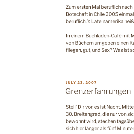
Zum ersten Mal beruflich nach 
Botschaft in Chile 2005 einma
beruflich
in
Lateinamerika heiß
In einem Buchladen-Café mit Ma
von Büchern umgeben einen Kaf
fliegen, gut, und Sex? Was ist 
POSTED
JULY 23, 2007
ON
Grenzerfahrungen
Stell’ Dir vor, es ist Nacht. Mi
30. Breitengrad, die nur von s
bewohnt wird, stechen tagsübe
sich hier länger als fünf Minut