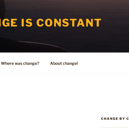
GE IS CONSTANT
Where was change?
About change!
CHANGE BY 