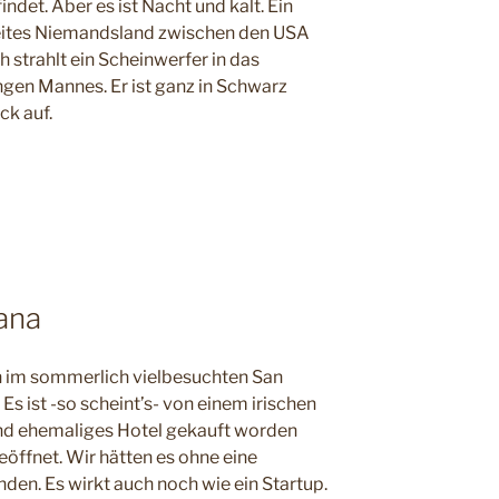
det. Aber es ist Nacht und kalt. Ein
eites Niemandsland zwischen den USA
h strahlt ein Scheinwerfer in das
ngen Mannes. Er ist ganz in Schwarz
ck auf.
ungen”
ana
ch im sommerlich vielbesuchten San
 Es ist -so scheint’s- von einem irischen
und ehemaliges Hotel gekauft worden
eöffnet. Wir hätten es ohne eine
nden. Es wirkt auch noch wie ein Startup.