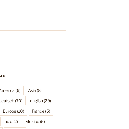
TAG
America
(6)
Asia
(8)
deutsch
(70)
english
(29)
Europe
(10)
France
(5)
India
(2)
México
(5)