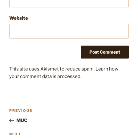
Website
This site uses Akismet to reduce spam.
Learn how
your comment data is processed.
Post
Previous
PREVIOUS
navigation
Post
MUC
Next
NEXT