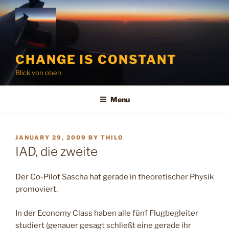
Skip
to
content
CHANGE IS CONSTANT
Blick von oben
Menu
POSTED
JANUARY 29, 2009
BY
THILO
ON
IAD, die zweite
Der Co-Pilot Sascha hat gerade in theoretischer Physik
promoviert.
In der Economy Class haben alle fünf Flugbegleiter
studiert (genauer gesagt schließt eine gerade ihr