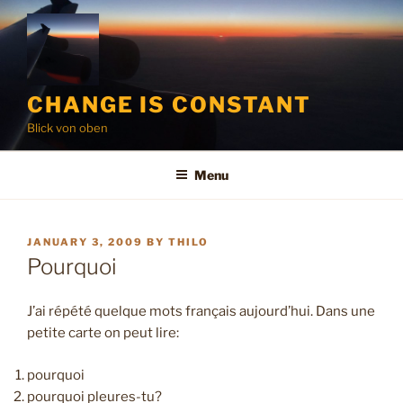
Skip
to
content
CHANGE IS CONSTANT
Blick von oben
Menu
POSTED
JANUARY 3, 2009
BY
THILO
ON
Pourquoi
J’ai répété quelque mots français aujourd’hui. Dans une
petite carte on peut lire:
pourquoi
pourquoi pleures-tu?