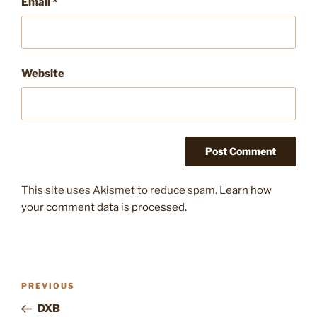
Email
*
Website
This site uses Akismet to reduce spam.
Learn how
your comment data is processed.
Post
Previous
PREVIOUS
navigation
Post
DXB